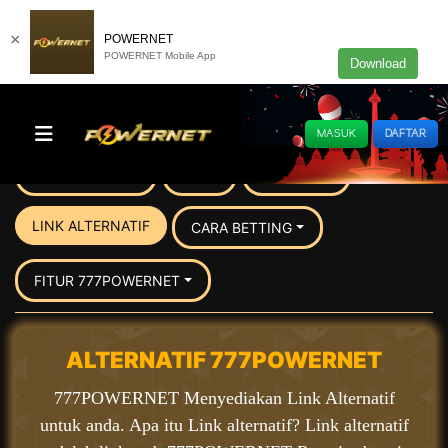
×
POWERNET
POWERNET Mobile App
Download
MASUK
DAFTAR
TENTANG KAMI
Info
voucher88
LINK ALTERNATIF
CARA BETTING
FITUR 777POWERNET
ALTERNATIF 777POWERNET
777POWERNET Menyediakan Link Alternatif
untuk anda. Apa itu Link alternatif? Link alternatif