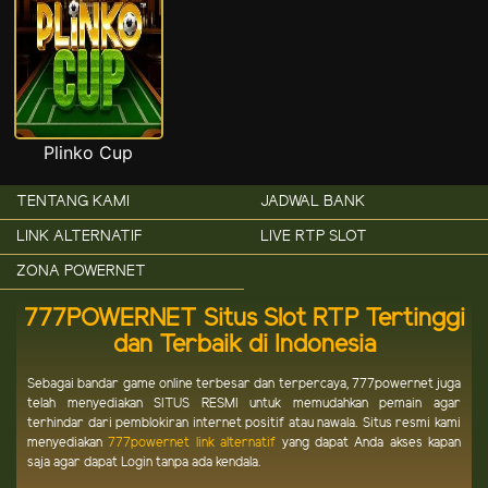
Plinko Cup
TENTANG KAMI
JADWAL BANK
LINK ALTERNATIF
LIVE RTP SLOT
ZONA POWERNET
777POWERNET Situs Slot RTP Tertinggi
dan Terbaik di Indonesia
Sebagai bandar game online terbesar dan terpercaya, 777powernet juga
telah menyediakan SITUS RESMI untuk memudahkan pemain agar
terhindar dari pemblokiran internet positif atau nawala. Situs resmi kami
menyediakan
777powernet link alternatif
yang dapat Anda akses kapan
saja agar dapat Login tanpa ada kendala.