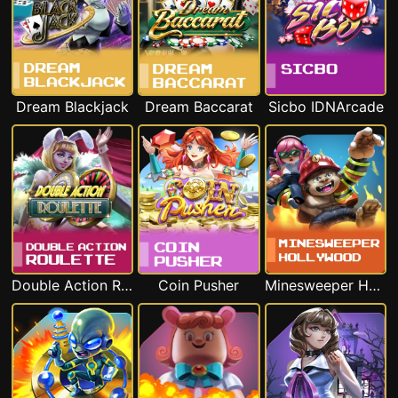
Dream Blackjack
Dream Baccarat
Sicbo IDNArcade
Double Action Roulette
Coin Pusher
Minesweeper Hollywood