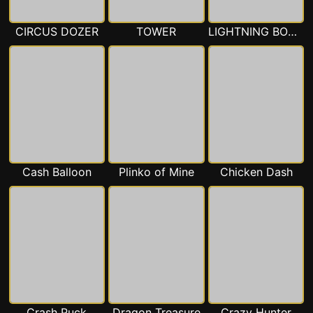
CIRCUS DOZER
TOWER
LIGHTNING BOMB
Cash Balloon
Plinko of Mine
Chicken Dash
Crash Puck
Dragon Treasure
Crazy Hunter