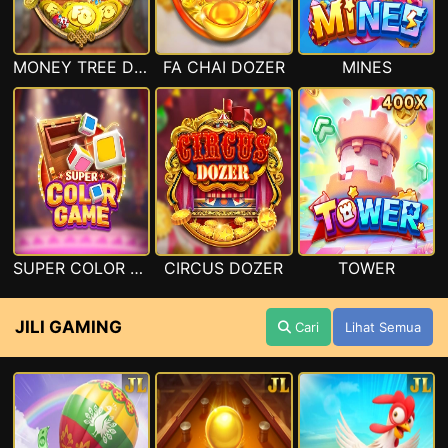
MONEY TREE DOZER
FA CHAI DOZER
MINES
SUPER COLOR GAME
CIRCUS DOZER
TOWER
JILI GAMING
Cari
Lihat Semua