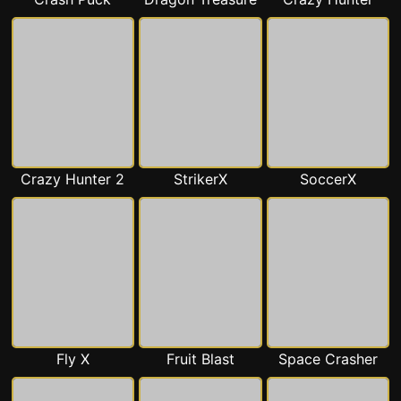
Crazy Hunter 2
StrikerX
SoccerX
Fly X
Fruit Blast
Space Crasher