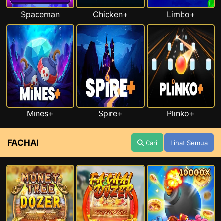
Spaceman
Chicken+
Limbo+
Mines+
Spire+
Plinko+
FACHAI
Cari
Lihat Semua