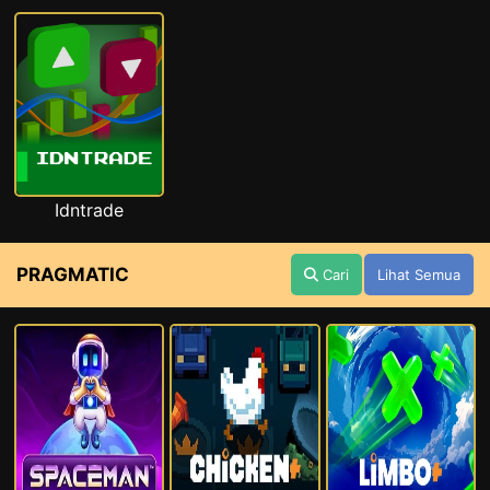
Idntrade
PRAGMATIC
Cari
Lihat Semua