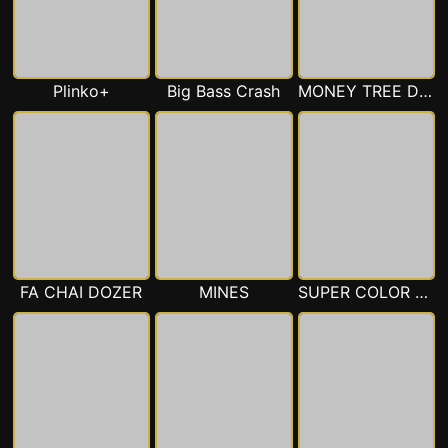
Plinko+
Big Bass Crash
MONEY TREE DOZER
FA CHAI DOZER
MINES
SUPER COLOR GAME