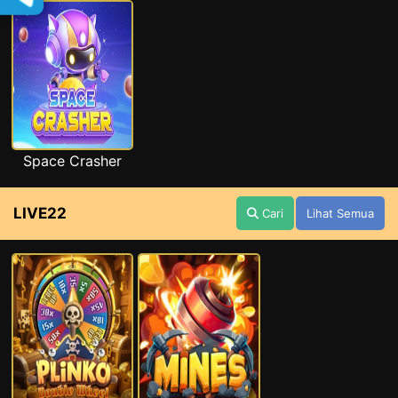
Space Crasher
LIVE22
Cari
Lihat Semua