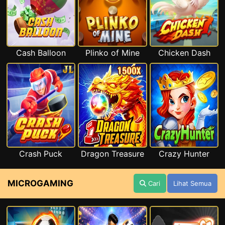
Cash Balloon
Plinko of Mine
Chicken Dash
Crash Puck
Dragon Treasure
Crazy Hunter
MICROGAMING
Cari
Lihat Semua